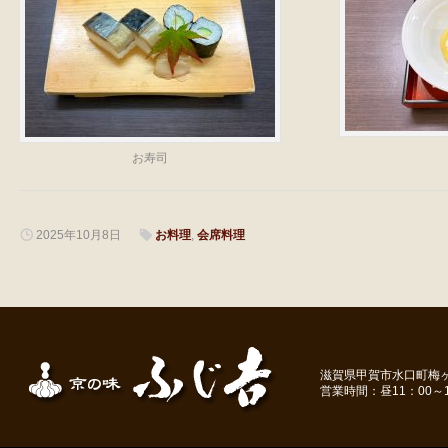
お寿司
2025年10月8日
お料理
,
会席料理
滋賀県甲賀市水口町梅ヶ丘１－
営業時間：昼11：00～1