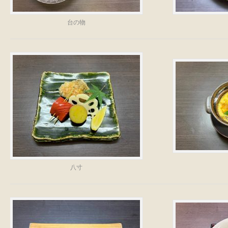
台の物
八寸