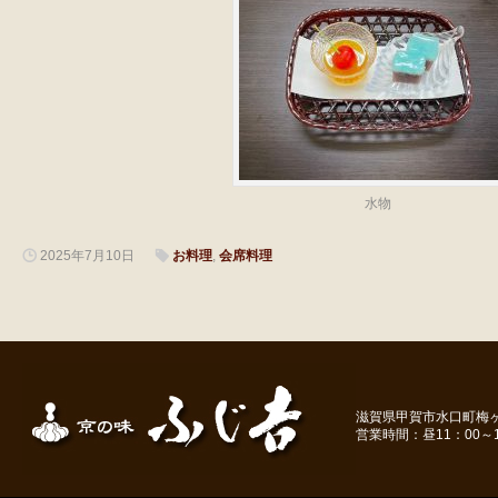
水物
2025年7月10日
お料理
,
会席料理
滋賀県甲賀市水口町梅ヶ丘１－
営業時間：昼11：00～1